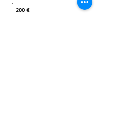
200 €
500 €
800 €
1 000 €
Other
Donate 20 €
Merci !